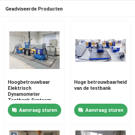
Geadviseerde Producten
Hoogbetrouwbaar
Hoge betrouwbaarheid
Elektrisch
van de testbank
Dynamometer
Thuis
Testbank Systeem
Aanvraag sturen
Aanvraag sturen
Producten
Over Ons