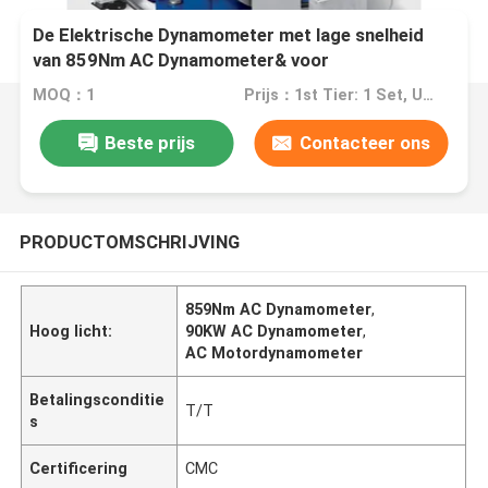
De Elektrische Dynamometer met lage snelheid
van 859Nm AC Dynamometer& voor
Versnellingsbaktest
MOQ：1
Prijs：1st Tier: 1 Set, Unit Price USD 3.00 2nd Tier: 2-5 Sets, Unit Price USD 2.00 3rd Tier: Over 5 Sets, Unit Price USD 1.00
Beste prijs
Contacteer ons
PRODUCTOMSCHRIJVING
859Nm AC Dynamometer
,
Hoog licht:
90KW AC Dynamometer
,
AC Motordynamometer
Betalingsconditie
T/T
s
Certificering
CMC