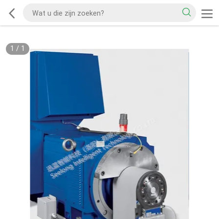
1
/
1