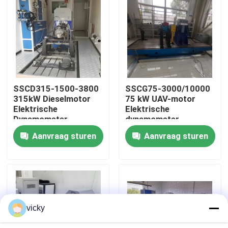
Fabriekstour
Kwaliteitscontrole
SSCD315-1500-3800
SSCG75-3000/10000
Neem contact met ons op
315kW Dieselmotor
75 kW UAV-motor
Elektrische
Elektrische
Dynamometer
dynamometer
Nieuws
Testbank Systeem
testbank
Aanvraag sturen
Aanvraag sturen
Gevallen
Torsiedynamometer
vicky
Hoge snelheidsdynamometer